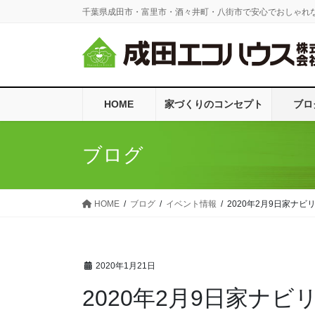
コ
ナ
千葉県成田市・富里市・酒々井町・八街市で安心でおしゃれ
ン
ビ
テ
ゲ
ン
ー
ツ
シ
に
ョ
HOME
家づくりのコンセプト
ブロ
移
ン
動
に
移
ブログ
動
HOME
ブログ
イベント情報
2020年2月9日家ナ
2020年1月21日
2020年2月9日家ナ