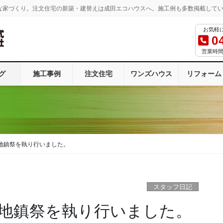
な家づくり。注文住宅の新築・建替えは成田エコハウスへ。施工例も多数掲載して
お気軽
0
営業時間：
グ
施工事例
注文住宅
ワンズハウス
リフォーム
地鎮祭を執り行いました。
スタッフ日記
地鎮祭を執り行いました。