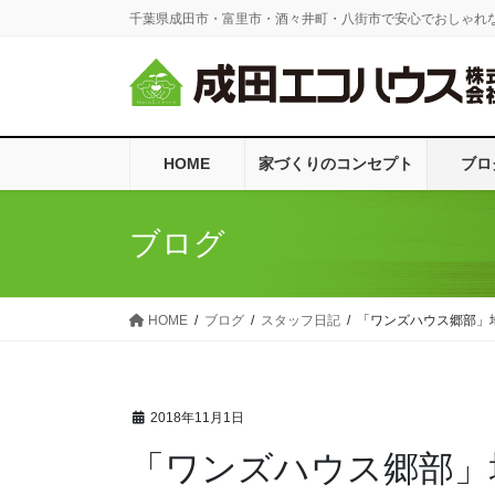
コ
ナ
千葉県成田市・富里市・酒々井町・八街市で安心でおしゃれ
ン
ビ
テ
ゲ
ン
ー
ツ
シ
に
ョ
HOME
家づくりのコンセプト
ブロ
移
ン
動
に
移
ブログ
動
HOME
ブログ
スタッフ日記
「ワンズハウス郷部」
2018年11月1日
「ワンズハウス郷部」