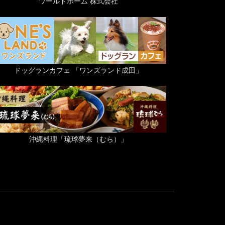
ワールドホーム 株式会社
ドッグランカフェ 「ワンズランド成田」
沖縄料理「琉球夢来（むら）」