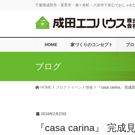
コ
ナ
千葉県成田市・富里市・酒々井町・八街市で安心でおしゃれ
ン
ビ
テ
ゲ
ン
ー
ツ
シ
に
ョ
HOME
家づくりのコンセプト
ブロ
移
ン
動
に
移
ブログ
動
HOME
ブログ
イベント情報
『casa carina』
2018年2月23日
『casa carina』 完