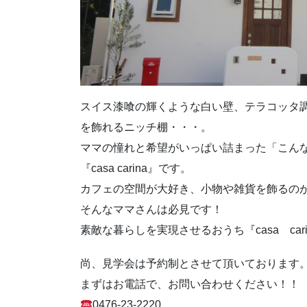
スイス漆喰の輝くような白い壁、テラコッタ
を飾れるニッチ棚・・・。
ママの憧れと希望がいっぱい詰まった「こん
『casa carina』です。
カフェの空間が大好き、小物や雑貨を飾るの
そんなママさんは必見です！
素敵な暮らしを実現させるおうち『casa ca
尚、見学会は予約制とさせて頂いております
まずはお電話で、お問い合わせください！！
0476-23-2220