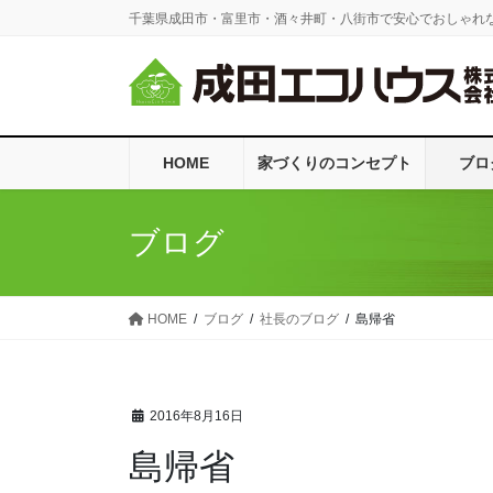
コ
ナ
千葉県成田市・富里市・酒々井町・八街市で安心でおしゃれ
ン
ビ
テ
ゲ
ン
ー
ツ
シ
に
ョ
HOME
家づくりのコンセプト
ブロ
移
ン
動
に
移
ブログ
動
HOME
ブログ
社長のブログ
島帰省
2016年8月16日
島帰省