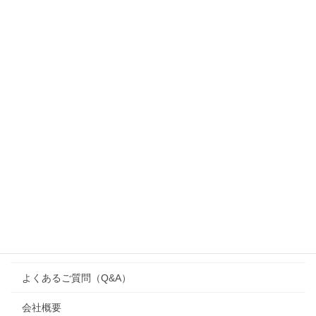
施工事例（邸宅別）
MENU
家づくりのコンセプト
ブログ
施工事例
注文住宅
ワンズハウス（one’s house）
リフォーム
よくあるご質問（Q&A）
会社概要