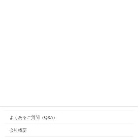
施工事例（邸宅別）
MENU
家づくりのコンセプト
ブログ
施工事例
注文住宅
ワンズハウス（one’s house）
リフォーム
よくあるご質問（Q&A）
会社概要