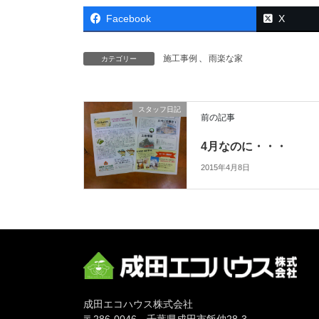
Facebook
X
施工事例
、
雨楽な家
カテゴリー
スタッフ日記
前の記事
4月なのに・・・
2015年4月8日
成田エコハウス株式会社