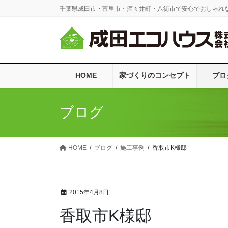
コ
ナ
千葉県成田市・富里市・酒々井町・八街市で安心でおしゃれ
ン
ビ
テ
ゲ
ン
ー
ツ
シ
に
ョ
HOME
家づくりのコンセプト
ブロ
移
ン
動
に
移
ブログ
動
HOME
ブログ
施工事例
香取市K様邸
2015年4月8日
香取市K様邸